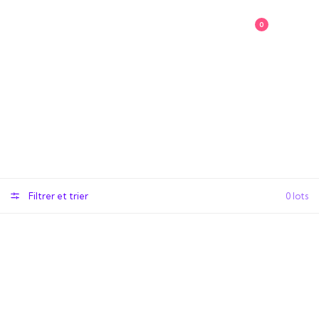
0
Produits
Filtrer et trier
0 lots