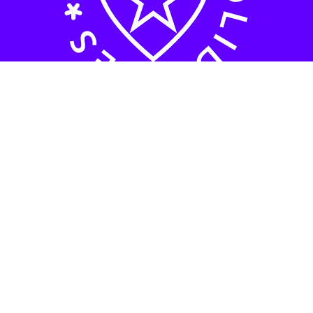
Menu
Téléthon
Résultats
À propos
Informations
Règlement de la tombola
Mentions légales