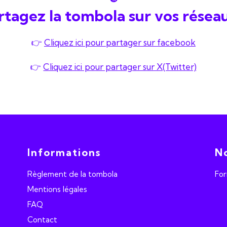
rtagez la tombola sur vos réseau
👉
Cliquez ici pour partager sur facebook
👉
Cliquez ici pour partager sur X(Twitter)
Informations
No
Règlement de la tombola
For
Mentions légales
FAQ
Contact